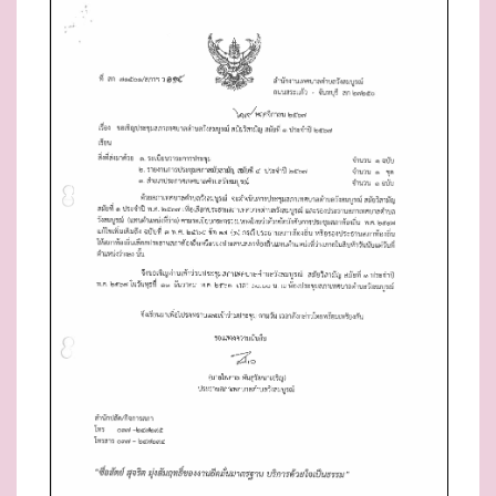
E
D
O
N