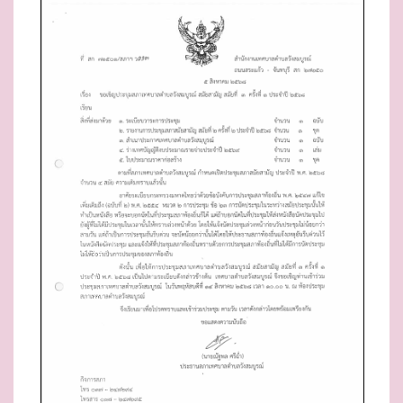
E
D
O
N