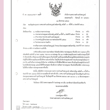
E
D
O
N