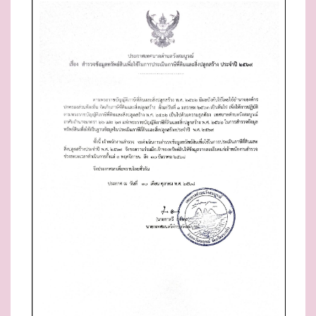
E
D
O
N