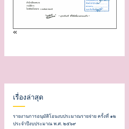
เรื่องล่าสุด
รายงานการอนุมัติโอนงบประมาณรายจ่าย ครั้งที่ ๑๒
ประจำปีงบประมาณ พ.ศ. ๒๕๖๙