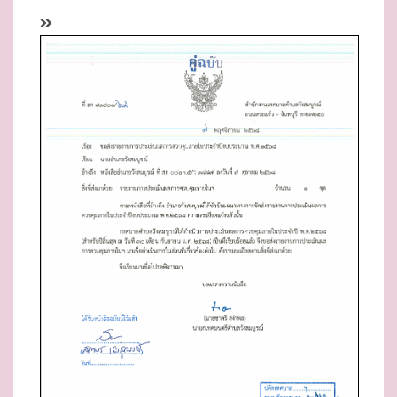
D
O
N