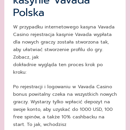
kasynie Vavada
Polska
W przypadku internetowego kasyna Vavada
Casino rejestracja kasynie Vavada wypłata
dla nowych graczy została stworzona tak,
aby ułatwiać stworzenie profilu do gry.
Zobacz, jak
dokładnie wygląda ten proces krok po
kroku:
Po rejestracji i logowaniu w Vavada Casino
bonus powitalny czeka na wszystkich nowych
graczy. Wystarzy tylko wpłacić depozyt na
swoje konto, aby uzyskać do 1000 USD, 100
free spinów, a także 10% cashbacku na
start. To jak, wchodzisz