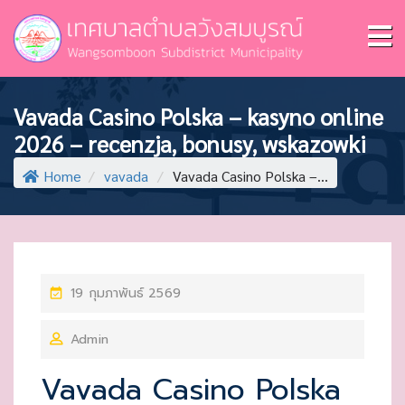
Vavada Casino Polska – kasyno online
2026 – recenzja, bonusy, wskazowki
Home
/
vavada
/
Vavada Casino Polska –...
P
19 กุมภาพันธ์ 2569
O
Admin
S
T
Vavada Casino Polska
E