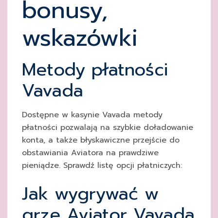
bonusy,
wskazówki
Metody płatności
Vavada
Dostępne w kasynie Vavada metody
płatności pozwalają na szybkie doładowanie
konta, a także błyskawiczne przejście do
obstawiania Aviatora na prawdziwe
pieniądze. Sprawdź listę opcji płatniczych:
Jak wygrywać w
grze Aviator Vavada