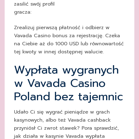
zasilić swój profil
gracza:
Zrealizuj pierwszą płatność i odbierz w
Vavada Casino bonus za rejestrację. Czeka
na Ciebie aż do 1000 USD lub równowartość
tej kwoty w innej dostępnej walucie.
Wypłata wygranych
w Vavada Casino
Poland bez tajemnic
Udało Ci się wygrać pieniądze w grach
kasynowych, albo też Vavada cashback
przyniósł Ci zwrot stawek? Pora sprawdzić,
jak działa w kasynie Vavada wypłata