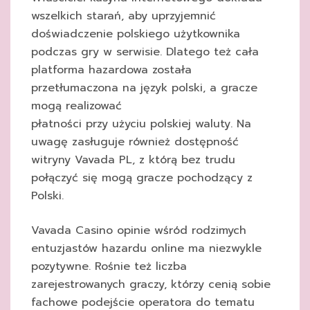
wszelkich starań, aby uprzyjemnić
doświadczenie polskiego użytkownika
podczas gry w serwisie. Dlatego też cała
platforma hazardowa została
przetłumaczona na język polski, a gracze
mogą realizować
płatności przy użyciu polskiej waluty. Na
uwagę zasługuje również dostępność
witryny Vavada PL, z którą bez trudu
połączyć się mogą gracze pochodzący z
Polski.
Vavada Casino opinie wśród rodzimych
entuzjastów hazardu online ma niezwykle
pozytywne. Rośnie też liczba
zarejestrowanych graczy, którzy cenią sobie
fachowe podejście operatora do tematu