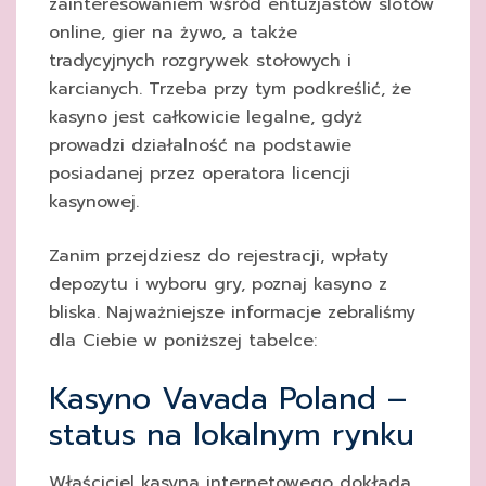
zainteresowaniem wśród entuzjastów slotów
online, gier na żywo, a także
tradycyjnych rozgrywek stołowych i
karcianych. Trzeba przy tym podkreślić, że
kasyno jest całkowicie legalne, gdyż
prowadzi działalność na podstawie
posiadanej przez operatora licencji
kasynowej.
Zanim przejdziesz do rejestracji, wpłaty
depozytu i wyboru gry, poznaj kasyno z
bliska. Najważniejsze informacje zebraliśmy
dla Ciebie w poniższej tabelce:
Kasyno Vavada Poland –
status na lokalnym rynku
Właściciel kasyna internetowego dokłada