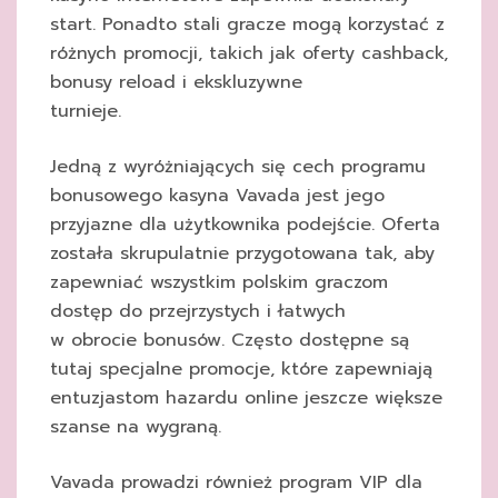
start. Ponadto stali gracze mogą korzystać z
różnych promocji, takich jak oferty cashback,
bonusy reload i ekskluzywne
turnieje.
Jedną z wyróżniających się cech programu
bonusowego kasyna Vavada jest jego
przyjazne dla użytkownika podejście. Oferta
została skrupulatnie przygotowana tak, aby
zapewniać wszystkim polskim graczom
dostęp do przejrzystych i łatwych
w obrocie bonusów. Często dostępne są
tutaj specjalne promocje, które zapewniają
entuzjastom hazardu online jeszcze większe
szanse na wygraną.
Vavada prowadzi również program VIP dla