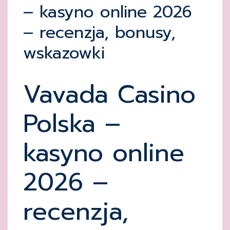
– kasyno online 2026
D
O
– recenzja, bonusy,
N
wskazowki
Vavada Casino
Polska –
kasyno online
2026 –
recenzja,