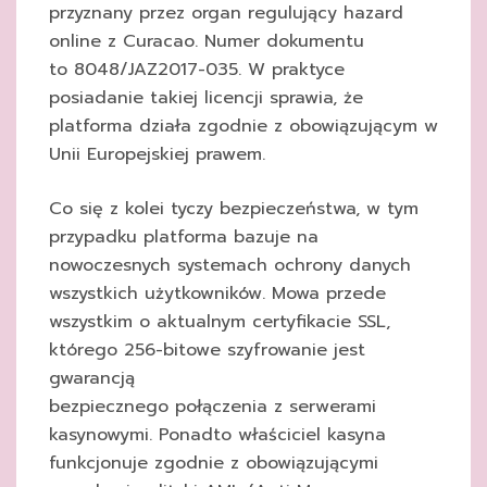
przyznany przez organ regulujący hazard
online z Curacao. Numer dokumentu
to 8048/JAZ2017-035. W praktyce
posiadanie takiej licencji sprawia, że
platforma działa zgodnie z obowiązującym w
Unii Europejskiej prawem.
Co się z kolei tyczy bezpieczeństwa, w tym
przypadku platforma bazuje na
nowoczesnych systemach ochrony danych
wszystkich użytkowników. Mowa przede
wszystkim o aktualnym certyfikacie SSL,
którego 256-bitowe szyfrowanie jest
gwarancją
bezpiecznego połączenia z serwerami
kasynowymi. Ponadto właściciel kasyna
funkcjonuje zgodnie z obowiązującymi