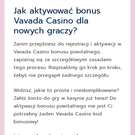
Jak aktywować bonus
Vavada Casino dla
nowych graczy?
Zanim przejdziesz do rejestracji i aktywacji w
Vavada Casino bonusu powitalnego,
zapoznaj się ze szczegółowymi zasadami
tego procesu. Rozpisaliśmy go krok po kroku,
żebyś nie przegapił żadnego szczegółu:
Widzisz, jakie to proste i nieskomplikowane?
Załóż konto do gry w kasynie już teraz! Do
aktywacji bonusu powitalnego nie jest Ci
potrzebny żaden Vavada Casino kod
bonusowy!