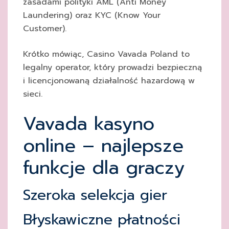
zasadami polityki AML (Anti Money
Laundering) oraz KYC (Know Your
Customer).
Krótko mówiąc, Casino Vavada Poland to
legalny operator, który prowadzi bezpieczną
i licencjonowaną działalność hazardową w
sieci.
Vavada kasyno
online – najlepsze
funkcje dla graczy
Szeroka selekcja gier
Błyskawiczne płatności