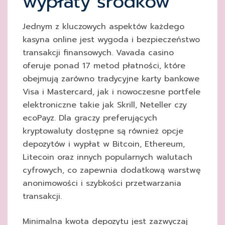
wypłaty środków
Jednym z kluczowych aspektów każdego
kasyna online jest wygoda i bezpieczeństwo
transakcji finansowych. Vavada casino
oferuje ponad 17 metod płatności, które
obejmują zarówno tradycyjne karty bankowe
Visa i Mastercard, jak i nowoczesne portfele
elektroniczne takie jak Skrill, Neteller czy
ecoPayz. Dla graczy preferujących
kryptowaluty dostępne są również opcje
depozytów i wypłat w Bitcoin, Ethereum,
Litecoin oraz innych popularnych walutach
cyfrowych, co zapewnia dodatkową warstwę
anonimowości i szybkości przetwarzania
transakcji.
Minimalna kwota depozytu jest zazwyczaj