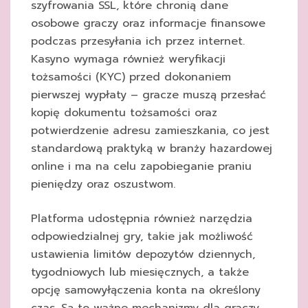
szyfrowania SSL, które chronią dane
osobowe graczy oraz informacje finansowe
podczas przesyłania ich przez internet.
Kasyno wymaga również weryfikacji
tożsamości (KYC) przed dokonaniem
pierwszej wypłaty – gracze muszą przesłać
kopię dokumentu tożsamości oraz
potwierdzenie adresu zamieszkania, co jest
standardową praktyką w branży hazardowej
online i ma na celu zapobieganie praniu
pieniędzy oraz oszustwom.
Platforma udostępnia również narzędzia
odpowiedzialnej gry, takie jak możliwość
ustawienia limitów depozytów dziennych,
tygodniowych lub miesięcznych, a także
opcję samowyłączenia konta na określony