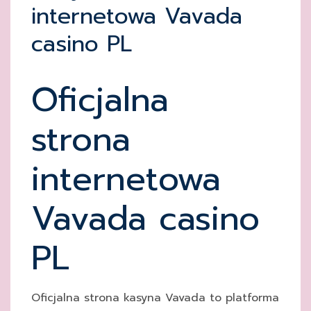
internetowa Vavada
D
O
casino PL
N
Oficjalna
strona
internetowa
Vavada casino
PL
Oficjalna strona kasyna Vavada to platforma