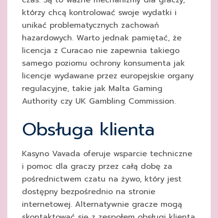
czas. Są to ważne mechanizmy dla graczy,
którzy chcą kontrolować swoje wydatki i
unikać problematycznych zachowań
hazardowych. Warto jednak pamiętać, że
licencja z Curacao nie zapewnia takiego
samego poziomu ochrony konsumenta jak
licencje wydawane przez europejskie organy
regulacyjne, takie jak Malta Gaming
Authority czy UK Gambling Commission.
Obsługa klienta
Kasyno Vavada oferuje wsparcie techniczne
i pomoc dla graczy przez całą dobę za
pośrednictwem czatu na żywo, który jest
dostępny bezpośrednio na stronie
internetowej. Alternatywnie gracze mogą
skontaktować się z zespołem obsługi klienta