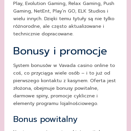
Play, Evolution Gaming, Relax Gaming, Push
Gaming, NetEnt, Play’n GO, ELK Studios i
wielu innych. Dzięki temu tytuły są nie tylko
różnorodne, ale często aktualizowane i
technicznie dopracowane.
Bonusy i promocje
System bonusów w Vavada casino online to
coś, co przyciąga wiele osób – i to już od
pierwszego kontaktu z kasynem. Oferta jest
złożona, obejmuje bonusy powitalne,
darmowe spiny, promocje cykliczne i
elementy programu lojalnościowego.
Bonus powitalny