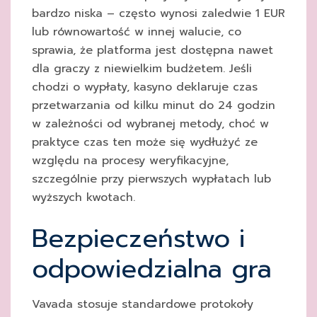
bardzo niska – często wynosi zaledwie 1 EUR
lub równowartość w innej walucie, co
sprawia, że platforma jest dostępna nawet
dla graczy z niewielkim budżetem. Jeśli
chodzi o wypłaty, kasyno deklaruje czas
przetwarzania od kilku minut do 24 godzin
w zależności od wybranej metody, choć w
praktyce czas ten może się wydłużyć ze
względu na procesy weryfikacyjne,
szczególnie przy pierwszych wypłatach lub
wyższych kwotach.
Bezpieczeństwo i
odpowiedzialna gra
Vavada stosuje standardowe protokoły