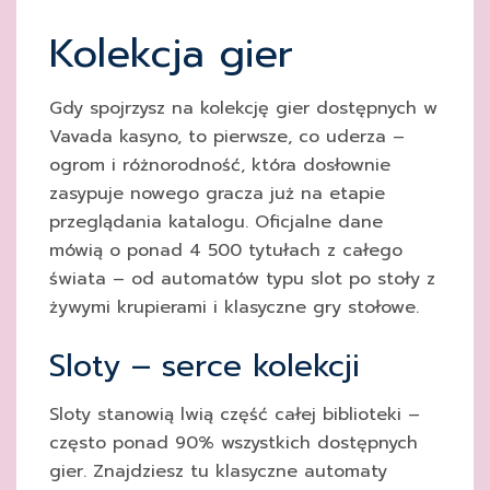
Kolekcja gier
Gdy spojrzysz na kolekcję gier dostępnych w
Vavada kasyno, to pierwsze, co uderza –
ogrom i różnorodność, która dosłownie
zasypuje nowego gracza już na etapie
przeglądania katalogu. Oficjalne dane
mówią o ponad 4 500 tytułach z całego
świata – od automatów typu slot po stoły z
żywymi krupierami i klasyczne gry stołowe.
Sloty – serce kolekcji
Sloty stanowią lwią część całej biblioteki –
często ponad 90% wszystkich dostępnych
gier. Znajdziesz tu klasyczne automaty