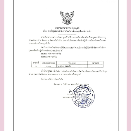
E
D
O
N