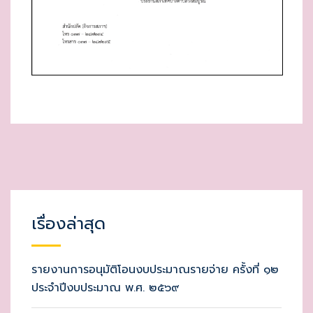
เรื่องล่าสุด
รายงานการอนุมัติโอนงบประมาณรายจ่าย ครั้งที่ ๑๒
ประจำปีงบประมาณ พ.ศ. ๒๕๖๙