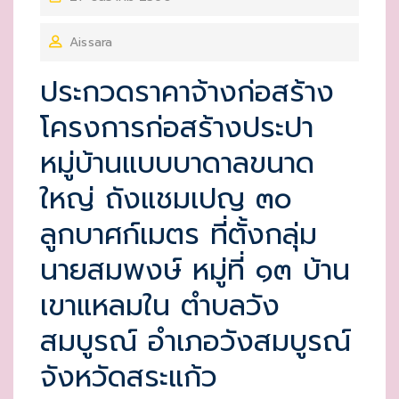
O
Aissara
S
T
ประกวดราคาจ้างก่อสร้าง
E
โครงการก่อสร้างประปา
D
O
หมู่บ้านแบบบาดาลขนาด
N
ใหญ่ ถังแชมเปญ ๓๐
ลูกบาศก์เมตร ที่ตั้งกลุ่ม
นายสมพงษ์ หมู่ที่ ๑๓ บ้าน
เขาแหลมใน ตำบลวัง
สมบูรณ์ อำเภอวังสมบูรณ์
จังหวัดสระแก้ว