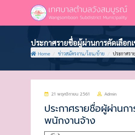
ประกาศรายชื่อผู้ผ่านการคัดเลือกเ
Home
/
ข่าวสมัครงาน/โอน/ย้าย
/
ประกาศรายช
P
21 พฤศจิกายน 2561
Admin
O
ประกาศรายชื่อผู้ผ่านกา
S
พนักงานจ้าง
T
E
D