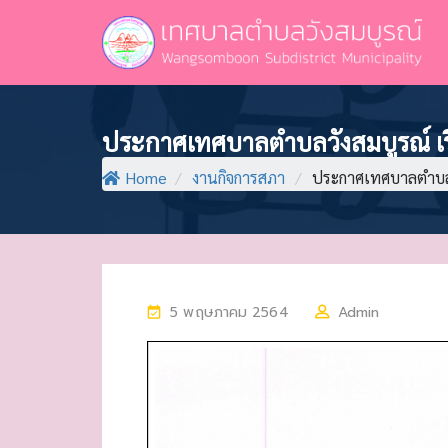
ประกาศเทศบาลตำบลวังสมบูรณ์ เร
Home
/
งานกิจการสภา
/
ประกาศเทศบาลตำบลวั
P
5 พฤษภาคม 2564
Admin
O
S
T
E
D