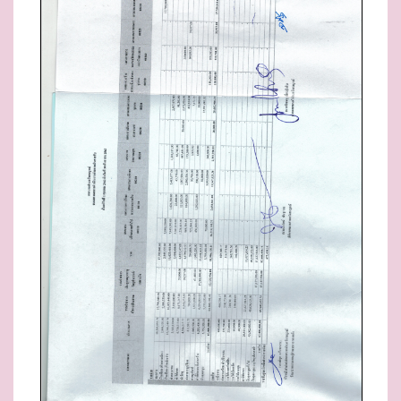
D
O
N