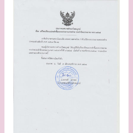
E
D
O
N