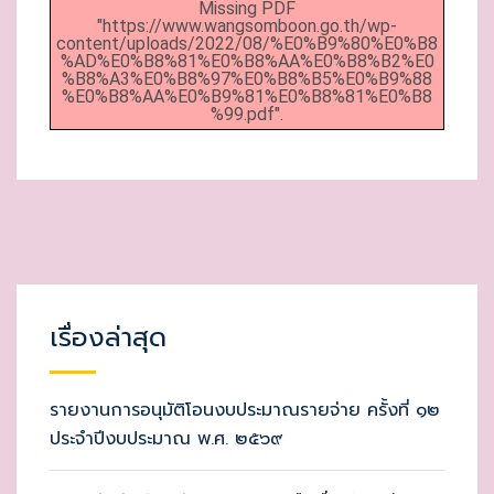
Missing PDF
E
"https://www.wangsomboon.go.th/wp-
content/uploads/2022/08/%E0%B9%80%E0%B8
D
%AD%E0%B8%81%E0%B8%AA%E0%B8%B2%E0
%B8%A3%E0%B8%97%E0%B8%B5%E0%B9%88
O
%E0%B8%AA%E0%B9%81%E0%B8%81%E0%B8
N
%99.pdf".
เรื่องล่าสุด
รายงานการอนุมัติโอนงบประมาณรายจ่าย ครั้งที่ ๑๒
ประจำปีงบประมาณ พ.ศ. ๒๕๖๙