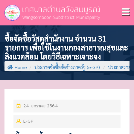
ซื้อจัดซื้อวัสดุสำนักงาน จำนวน 31
รายการ เพื่อใช้ในงานกองสาธารณสุขและ
สิ่งแวดล้อม โดยวิธีเฉพาะเจาะจง
Home
/
ประกาศจัดซื้อจัดจ้างภาครัฐ (e-GP)
/
ประกาศรายชื่
P
24 มกราคม 2564
O
E-GP
S
T