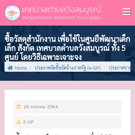
ซื้อวัสดุสำนักงาน เพื่อใช้ในศูนยืพัฒนาเด็ก
เล็ก สังกัด เทศบาลตำบลวังสมบูรณ์ ทั้ง 5
ศูนย์ โดยวิธีเฉพาะเจาะจง
Home
/
ประกาศจัดซื้อจัดจ้างภาครัฐ (e-GP)
/
ประกาศรายชื่
P
26 มกราคม 2564
O
E-GP
S
T