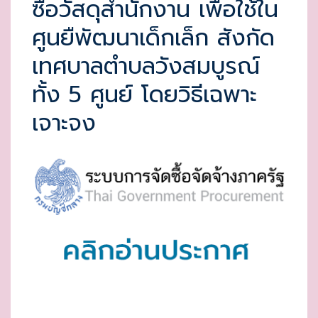
ซื้อวัสดุสำนักงาน เพื่อใช้ใน
E
ศูนยืพัฒนาเด็กเล็ก สังกัด
D
O
เทศบาลตำบลวังสมบูรณ์
N
ทั้ง 5 ศูนย์ โดยวิธีเฉพาะ
เจาะจง