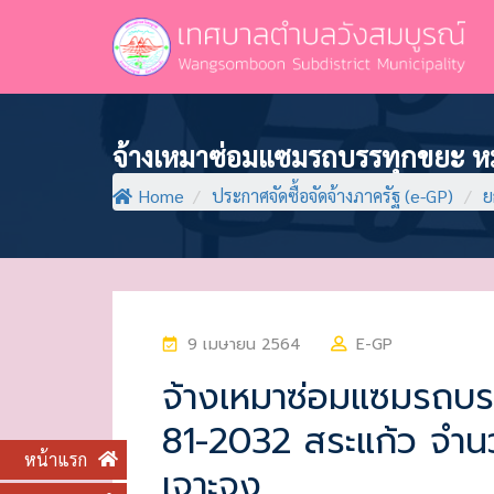
จ้างเหมาซ่อมแซมรถบรรทุกขยะ หม
Home
/
ประกาศจัดซื้อจัดจ้างภาครัฐ (e-GP)
/
ย
P
9 เมษายน 2564
E-GP
O
จ้างเหมาซ่อมแซมรถบร
S
81-2032 สระแก้ว จำน
T
E
หน้าแรก
เจาะจง
D