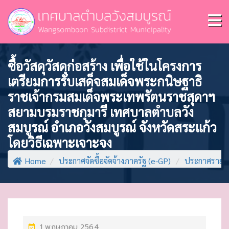
ซื้อวัสดุวัสดุก่อสร้าง เพื่อใช้ในโครงการ
เตรียมการรับเสด็จสมเด็จพระกนิษฐาธิ
ราชเจ้ากรมสมเด็จพระเทพรัตนราชสุดาฯ
สยามบรมราชกุมารี เทศบาลตำบลวัง
สมบูรณ์ อำเภอวังสมบูรณ์ จังหวัดสระแก้ว
โดยวิธีเฉพาะเจาะจง
Home
/
ประกาศจัดซื้อจัดจ้างภาครัฐ (e-GP)
/
ประกาศรายชื่
P
1 พฤษภาคม 2564