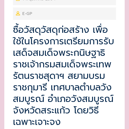
O
E-GP
S
T
ซื้อวัสดุวัสดุก่อสร้าง เพื่อ
E
ใช้ในโครงการเตรียมการรับ
D
O
เสด็จสมเด็จพระกนิษฐาธิ
N
ราชเจ้ากรมสมเด็จพระเทพ
รัตนราชสุดาฯ สยามบรม
ราชกุมารี เทศบาลตำบลวัง
สมบูรณ์ อำเภอวังสมบูรณ์
จังหวัดสระแก้ว โดยวิธี
เฉพาะเจาะจง