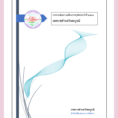
D
O
N