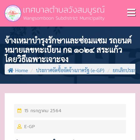
จ้างเหมาบำรุงรักษาและซ่อมแซม รถยนต์
หมายเลขทะเบียน กฉ ๑๐๒๔ สระแก้ว
โดยวิธีเฉพาะเจาะจง
Home
/
ประกาศจัดซื้อจัดจ้างภาครัฐ (e-GP)
/
ยกเลิกประกาศ
P
15 กรกฎาคม 2564
O
E-GP
S
T