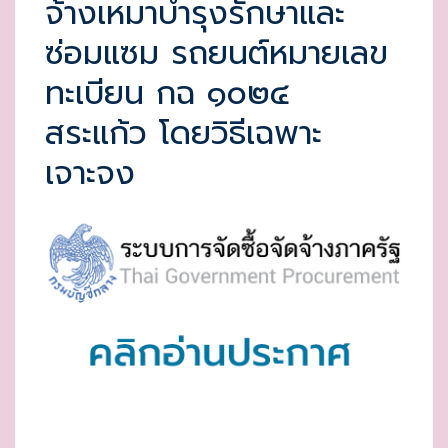
จ้างเหมาบำรุงรักษาและ
E
ซ่อมแซม รถยนต์หมายเลข
D
O
ทะเบียน กฉ ๑๐๒๔
N
สระแก้ว โดยวิธีเฉพาะ
เจาะจง