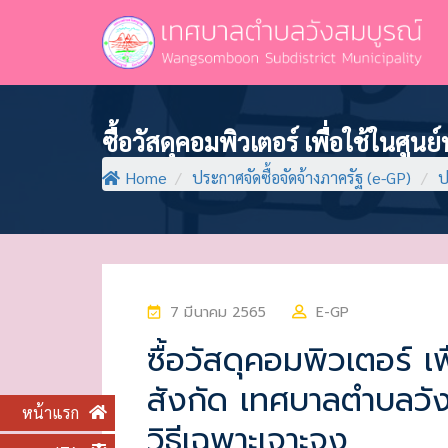
ซื้อวัสดุคอมพิวเตอร์ เพื่อใช้ในศู
Home
/
ประกาศจัดซื้อจัดจ้างภาครัฐ (e-GP)
/
ป
P
7 มีนาคม 2565
E-GP
O
ซื้อวัสดุคอมพิวเตอร์ เพ
S
สังกัด เทศบาลตำบลวัง
T
หน้าแรก
E
วิธีเฉพาะเจาะจง
D