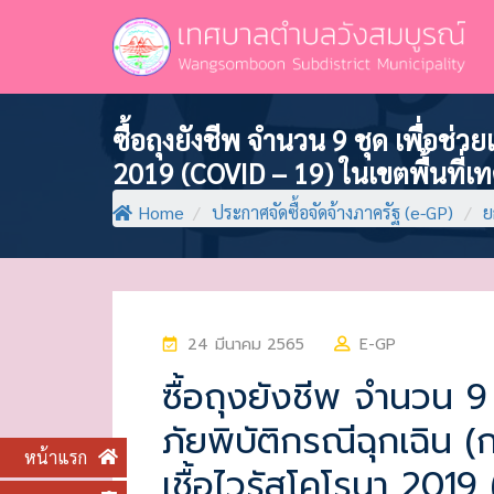
ซื้อถุงยังชีพ จำนวน 9 ชุด เพื่อช่
2019 (COVID – 19) ในเขตพื้นที่
Home
/
ประกาศจัดซื้อจัดจ้างภาครัฐ (e-GP)
/
ย
P
24 มีนาคม 2565
E-GP
O
ซื้อถุงยังชีพ จำนวน 9 
S
ภัยพิบัติกรณีฉุกเฉิน
T
หน้าแรก
E
เชื้อไวรัสโคโรนา 2019
D