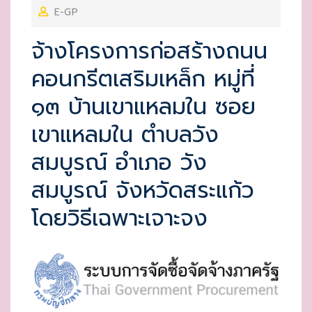
E-GP
S
T
จ้างโครงการก่อสร้างถนน
E
คอนกรีตเสริมเหล็ก หมู่ที่
D
O
๑๓ บ้านเขาแหลมใน ซอย
N
เขาแหลมใน ตำบลวัง
สมบูรณ์ อำเภอ วัง
สมบูรณ์ จังหวัดสระแก้ว
โดยวิธีเฉพาะเจาะจง