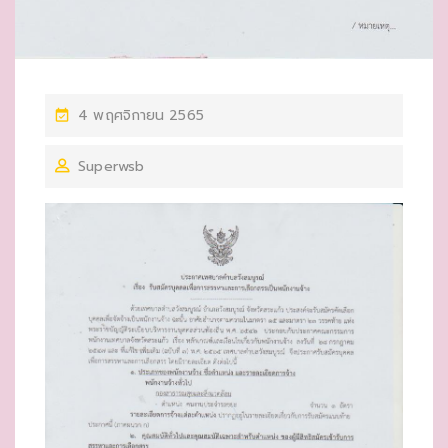
P
4 พฤศจิกายน 2565
O
Superwsb
S
T
E
D
O
N