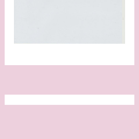
เรื่องล่าสุด
รายงานการอนุมัติโอนงบประมาณรายจ่าย ครั้งที่ ๑๒
ประจำปีงบประมาณ พ.ศ. ๒๕๖๙