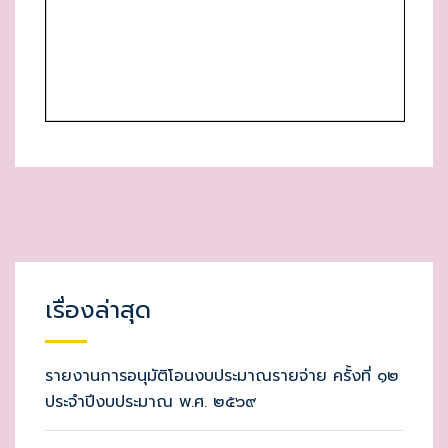
เรื่องล่าสุด
รายงานการอนุมัติโอนงบประมาณรายจ่าย ครั้งที่ ๑๒
ประจำปีงบประมาณ พ.ศ. ๒๕๖๙