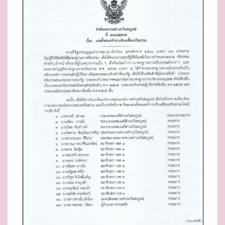
D
O
N