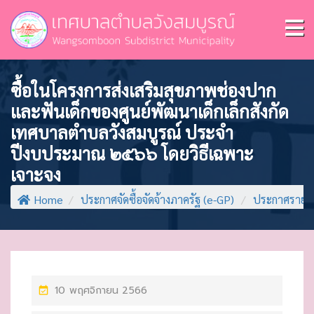
ซื้อในโครงการส่งเสริมสุขภาพช่องปาก
และฟันเด็กของศูนย์พัฒนาเด็กเล็กสังกัด
เทศบาลตำบลวังสมบูรณ์ ประจำ
ปีงบประมาณ ๒๕๖๖ โดยวิธีเฉพาะ
เจาะจง
Home
/
ประกาศจัดซื้อจัดจ้างภาครัฐ (e-GP)
/
ประกาศรายชื่
P
10 พฤศจิกายน 2566
O