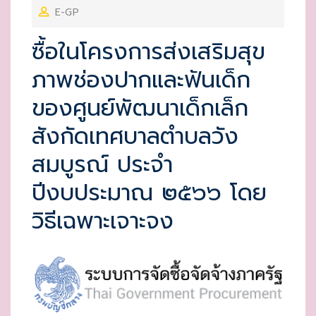
E-GP
S
T
ซื้อในโครงการส่งเสริมสุข
E
ภาพช่องปากและฟันเด็ก
D
O
ของศูนย์พัฒนาเด็กเล็ก
N
สังกัดเทศบาลตำบลวัง
สมบูรณ์ ประจำ
ปีงบประมาณ ๒๕๖๖ โดย
วิธีเฉพาะเจาะจง