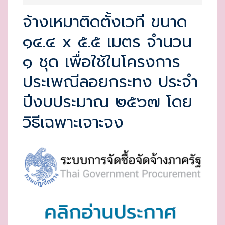
T
จ้างเหมาติดตั้งเวที ขนาด
E
๑๔.๔ x ๕.๕ เมตร จำนวน
D
O
๑ ชุด เพื่อใช้ในโครงการ
N
ประเพณีลอยกระทง ประจำ
ปีงบประมาณ ๒๕๖๗ โดย
วิธีเฉพาะเจาะจง