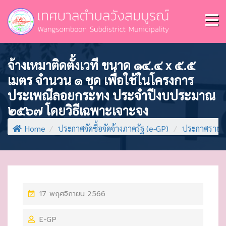
จ้างเหมาติดตั้งเวที ขนาด ๑๔.๔ x ๕.๕
เมตร จำนวน ๑ ชุด เพื่อใช้ในโครงการ
ประเพณีลอยกระทง ประจำปีงบประมาณ
๒๕๖๗ โดยวิธีเฉพาะเจาะจง
Home
/
ประกาศจัดซื้อจัดจ้างภาครัฐ (e-GP)
/
ประกาศรายชื่
P
17 พฤศจิกายน 2566
O
E-GP
S