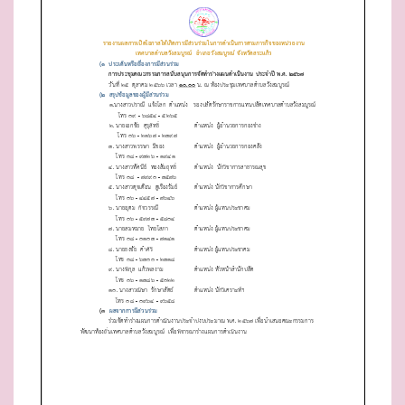
D
O
N