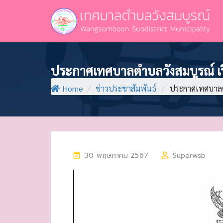
ประกาศเทศบาลตำบลวังสมบูรณ์ เรื่
Home
/
ข่าวประชาสัมพันธ์
/
ประกาศเทศบาลตำบ
P
30 พฤษภาคม 2567
Superwsb
O
S
T
E
D