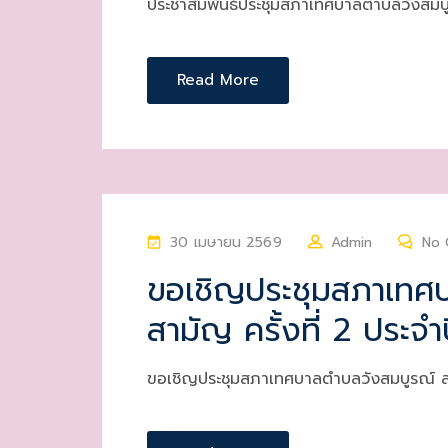
ประชาสัมพันธ์ประชุมสภาเทศบาลตำบลวังสมบ
O
N
Read More
P
30 เมษายน 2569
Admin
No
O
ขอเชิญประชุมสภาเทศบ
S
สามัญ ครั้งที่ 2 ประจ
T
E
D
ขอเชิญประชุมสภาเทศบาลตำบลวังสมบูรณ์ สมั
O
N