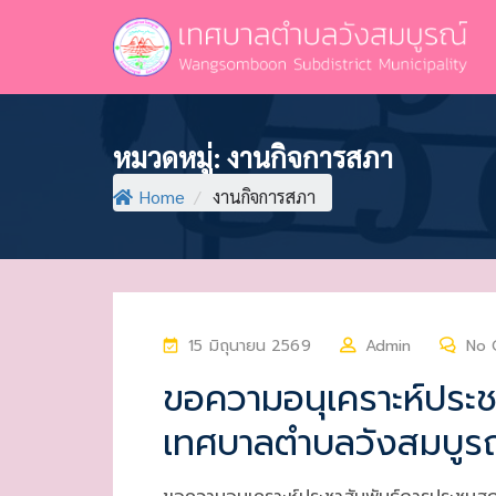
หมวดหมู่:
งานกิจการสภา
Home
/
งานกิจการสภา
P
15 มิถุนายน 2569
Admin
No 
O
ขอความอนุเคราะห์ประช
S
เทศบาลตำบลวังสมบูร
T
E
D