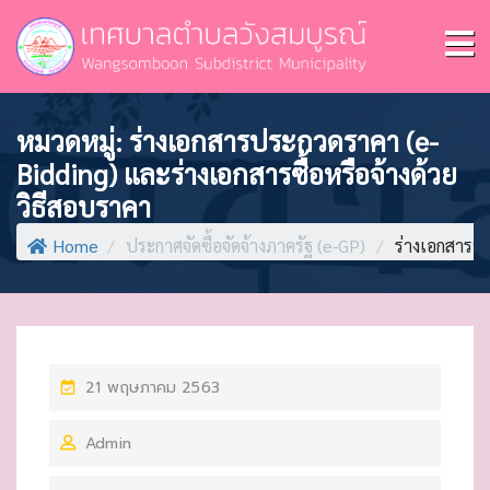
หมวดหมู่:
ร่างเอกสารประกวดราคา (e-
Bidding) และร่างเอกสารซื้อหรือจ้างด้วย
วิธีสอบราคา
Home
/
ประกาศจัดซื้อจัดจ้างภาครัฐ (e-GP)
/
ร่างเอกสารปร
P
21 พฤษภาคม 2563
O
Admin
S
T