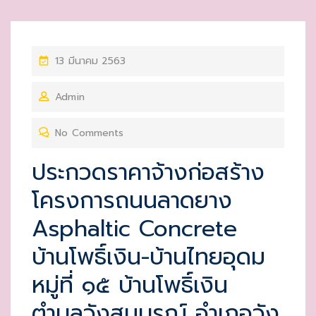
P
13 มีนาคม 2563
O
Admin
S
T
No Comments
E
D
ประกวดราคาจ้างก่อสร้าง
O
โครงการถนนลาดยาง
N
Asphaltic Concrete
บ้านโพธิ์เงิน-บ้านไทยอุดม
หมู่ที่ ๑๕ บ้านโพธิ์เงิน
ตำบลวังสมบูรณ์ อำเภอวัง